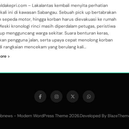
ldakepri.com – Lakalantas kembali menyita perhatian
, kali ini di kawasan Sabangau. Sebuah pick up bertabrakan
 sepeda motor, hingga korban harus dievakuasi ke rumah
 Meski kronologi rinci masih diperdalam petugas, peristiwa
kup mengguncang warga sekitar. Suara benturan keras,
kan pengguna jalan, serta upaya cepat menolong korban
i rangkaian mencekam yang berulang kali…
ore
bnews - Modern WordPress Theme 2026.Developed By
BlazeThem