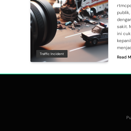
rtmcpo
publik
dengan
sakit.
ini cu
kepani
menjad
Traffic Incident
Read M
Pu