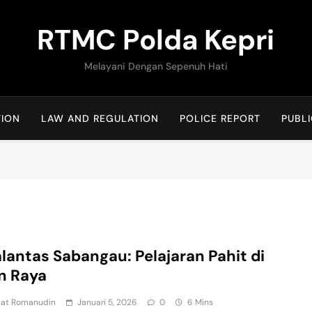
RTMC Polda Kepri
Melayani Dengan Sepenuh Hati
TION
LAW AND REGULATION
POLICE REPORT
PUBLI
lantas Sabangau: Pelajaran Pahit di
n Raya
at Romanudin
Januari 5, 2026
0
6 Mins